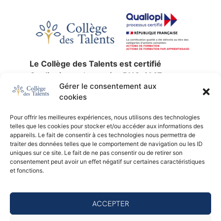
Le Collège des Talents est certifié
Qualiopi
sous le numéro
RNQ 4147
,
Gérer le consentement aux
jusqu’au
30 décembre 2027
.
cookies
La certification qualité a été délivrée au
titre des catégories d’actions suivantes :
Pour offrir les meilleures expériences, nous utilisons des technologies
actions de formation
,
validation des
telles que les cookies pour stocker et/ou accéder aux informations des
acquis de l’expérience
et
formation par
appareils. Le fait de consentir à ces technologies nous permettra de
traiter des données telles que le comportement de navigation ou les ID
apprentissage
.
uniques sur ce site. Le fait de ne pas consentir ou de retirer son
SIREN :
753 676 329 —
NDA :
11 92 24791
consentement peut avoir un effet négatif sur certaines caractéristiques
92 —
Certificateur :
AB Certification.
et fonctions.
Consulter le certificat Qualiopi (PDF)
ACCEPTER
© 2026 - Collège des Talents