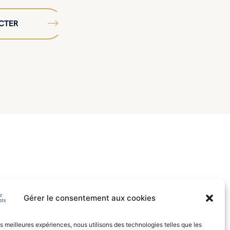
CTER
Gérer le consentement aux cookies
les meilleures expériences, nous utilisons des technologies telles que les
idation des acquis de l’expérience
et
formation