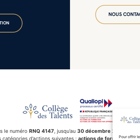
NOUS CONTA
s le numéro
RNQ 4147
, jusqu’au
30 décembre 2027
.
Pour offrir 
es catégories d’actions suivantes :
actions de formation
,
val