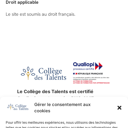
Droit applicable
Le site est soumis au droit français.
Le Collège des Talents est certifié
Qualiopi
sous le numéro
RNQ 4147
,
Gérer le consentement aux
jusqu’au
30 décembre 2027
.
cookies
La certification qualité a été délivrée au
titre des catégories d’actions suivantes :
Pour offrir les meilleures expériences, nous utilisons des technologies
actions de formation
,
validation des
telles que les cookies pour stocker et/ou accéder aux informations des