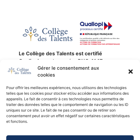
Le Collège des Talents est certifié
Qualiopi
sous le numéro
RNQ 4147
,
Gérer le consentement aux
jusqu’au
30 décembre 2027
.
cookies
La certification qualité a été délivrée au
titre des catégories d’actions suivantes :
Pour offrir les meilleures expériences, nous utilisons des technologies
actions de formation
,
validation des
telles que les cookies pour stocker et/ou accéder aux informations des
acquis de l’expérience
et
formation par
appareils. Le fait de consentir à ces technologies nous permettra de
traiter des données telles que le comportement de navigation ou les ID
apprentissage
.
uniques sur ce site. Le fait de ne pas consentir ou de retirer son
SIREN :
753 676 329 —
NDA :
11 92 24791
consentement peut avoir un effet négatif sur certaines caractéristiques
92 —
Certificateur :
AB Certification.
et fonctions.
Consulter le certificat Qualiopi (PDF)