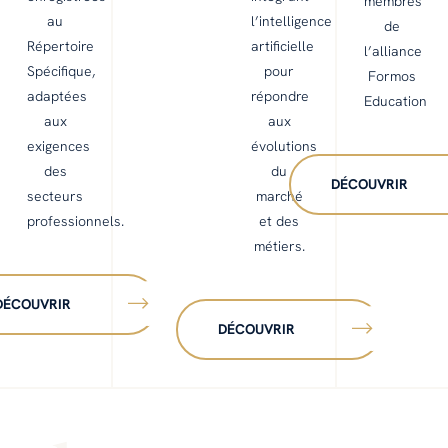
membres
au
l’intelligence
de
Répertoire
artificielle
l’alliance
Spécifique,
pour
Formos
adaptées
répondre
Education
aux
aux
exigences
évolutions
des
du
DÉCOUVRIR
secteurs
marché
professionnels.
et des
métiers.
DÉCOUVRIR
DÉCOUVRIR