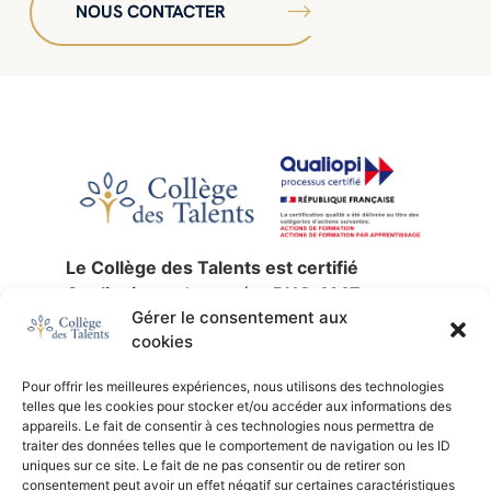
NOUS CONTACTER
Le Collège des Talents est certifié
Qualiopi
sous le numéro
RNQ 4147
,
Gérer le consentement aux
jusqu’au
30 décembre 2027
.
cookies
La certification qualité a été délivrée au
titre des catégories d’actions suivantes :
Pour offrir les meilleures expériences, nous utilisons des technologies
actions de formation
,
validation des
telles que les cookies pour stocker et/ou accéder aux informations des
acquis de l’expérience
et
formation par
appareils. Le fait de consentir à ces technologies nous permettra de
traiter des données telles que le comportement de navigation ou les ID
apprentissage
.
uniques sur ce site. Le fait de ne pas consentir ou de retirer son
SIREN :
753 676 329 —
NDA :
11 92 24791
consentement peut avoir un effet négatif sur certaines caractéristiques