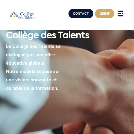
CONTACT
GRIMP
Collège des Talents
Le Collège des Talents se
distingue par son offre
éducative globale.
Notre modèle repose sur
une vision innovante et
durable de la formation.