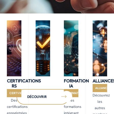
CERTIFICATIONS
FORMATION
ALLIANCE
RS
IA
ALLIANCES
CERTIFICATION
FORMATION
Découvrez
DÉCOUVRIR
Des
Des
les
certifications
formations
autres
enregistrées
intégrant