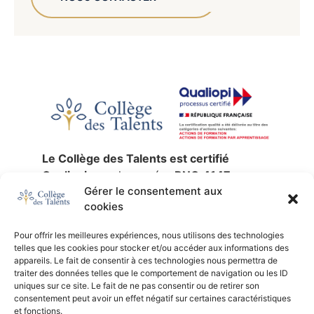
Le Collège des Talents est certifié
Qualiopi
sous le numéro
RNQ 4147
,
Gérer le consentement aux
jusqu’au
30 décembre 2027
.
cookies
La certification qualité a été délivrée au
titre des catégories d’actions suivantes :
Pour offrir les meilleures expériences, nous utilisons des technologies
actions de formation
,
validation des
telles que les cookies pour stocker et/ou accéder aux informations des
acquis de l’expérience
et
formation par
appareils. Le fait de consentir à ces technologies nous permettra de
traiter des données telles que le comportement de navigation ou les ID
apprentissage
.
uniques sur ce site. Le fait de ne pas consentir ou de retirer son
SIREN :
753 676 329 —
NDA :
11 92 24791
consentement peut avoir un effet négatif sur certaines caractéristiques
92 —
Certificateur :
AB Certification.
et fonctions.