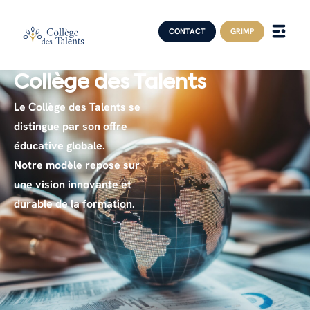
CONTACT
GRIMP
Collège des Talents
Le Collège des Talents se
distingue par son offre
éducative globale.
Notre modèle repose sur
une vision innovante et
durable de la formation.