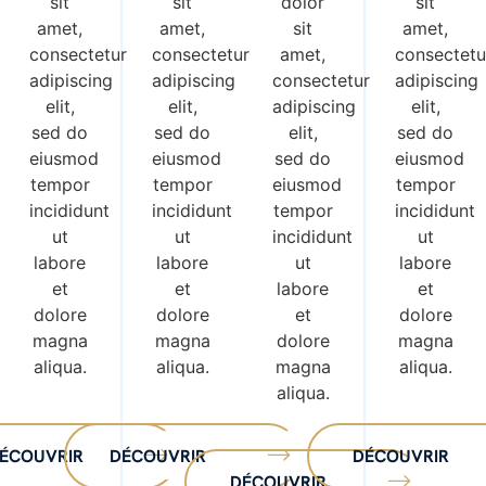
sit
sit
dolor
sit
amet,
amet,
sit
amet,
consectetur
consectetur
amet,
consectetu
adipiscing
adipiscing
consectetur
adipiscing
elit,
elit,
adipiscing
elit,
sed do
sed do
elit,
sed do
eiusmod
eiusmod
sed do
eiusmod
tempor
tempor
eiusmod
tempor
incididunt
incididunt
tempor
incididunt
ut
ut
incididunt
ut
labore
labore
ut
labore
et
et
labore
et
dolore
dolore
et
dolore
magna
magna
dolore
magna
aliqua.
aliqua.
magna
aliqua.
aliqua.
ÉCOUVRIR
DÉCOUVRIR
DÉCOUVRIR
DÉCOUVRIR