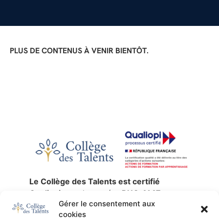
PLUS DE CONTENUS À VENIR BIENTÔT.
Le Collège des Talents est certifié
Qualiopi
sous le numéro
RNQ 4147
,
Gérer le consentement aux
jusqu’au
30 décembre 2027
.
cookies
La certification qualité a été délivrée au