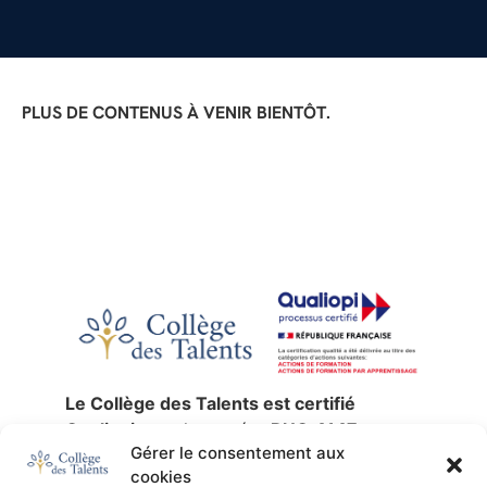
PLUS DE CONTENUS À VENIR BIENTÔT.
Le Collège des Talents est certifié
Qualiopi
sous le numéro
RNQ 4147
,
Gérer le consentement aux
jusqu’au
30 décembre 2027
.
cookies
La certification qualité a été délivrée au