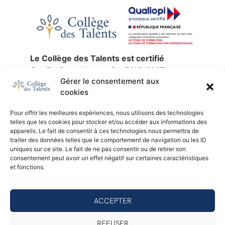
Le Collège des Talents est certifié
Qualiopi
sous le numéro
RNQ 4147
,
Gérer le consentement aux
jusqu’au
30 décembre 2027
.
cookies
La certification qualité a été délivrée au
titre des catégories d’actions suivantes :
Pour offrir les meilleures expériences, nous utilisons des technologies
actions de formation
,
validation des
telles que les cookies pour stocker et/ou accéder aux informations des
acquis de l’expérience
et
formation par
appareils. Le fait de consentir à ces technologies nous permettra de
traiter des données telles que le comportement de navigation ou les ID
apprentissage
.
uniques sur ce site. Le fait de ne pas consentir ou de retirer son
SIREN :
753 676 329 —
NDA :
11 92 24791
consentement peut avoir un effet négatif sur certaines caractéristiques
92 —
Certificateur :
AB Certification.
et fonctions.
Consulter le certificat Qualiopi (PDF)
ACCEPTER
© 2026 - Collège des Talents
REFUSER