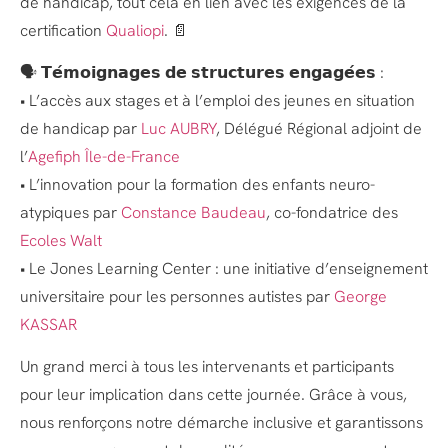
de handicap, tout cela en lien avec les exigences de la
certification
Qualiopi
. 📄
🗣️ 𝗧𝗲́𝗺𝗼𝗶𝗴𝗻𝗮𝗴𝗲𝘀 𝗱𝗲 𝘀𝘁𝗿𝘂𝗰𝘁𝘂𝗿𝗲𝘀 𝗲𝗻𝗴𝗮𝗴𝗲́𝗲𝘀 :
• L’accès aux stages et à l’emploi des jeunes en situation
de handicap par
Luc AUBRY
, Délégué Régional adjoint de
l’
Agefiph Île-de-France
• L’innovation pour la formation des enfants neuro-
atypiques par
Constance Baudeau
, co-fondatrice des
Ecoles Walt
• Le Jones Learning Center : une initiative d’enseignement
universitaire pour les personnes autistes par
George
KASSAR
Un grand merci à tous les intervenants et participants
pour leur implication dans cette journée. Grâce à vous,
nous renforçons notre démarche inclusive et garantissons