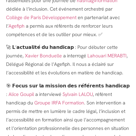
rassemblés pour une journée de
hashtag#formation
dédiée à l’inclusion. Cet événement orchestré par
Collège de Paris Développement
en partenariat avec
l’
Agefiph
a permis aux référents de renforcer leurs
compétences et de les outiller pour mieux. ✅
🚀 𝗟’𝗮𝗰𝘁𝘂𝗮𝗹𝗶𝘁𝗲́ 𝗱𝘂 𝗵𝗮𝗻𝗱𝗶𝗰𝗮𝗽 : Pour débuter cette
journée,
Xavier Bonduelle
a interrogé
Lahouari MERABTI
,
Délégué Régional de l’Agefiph. Il nous a éclairé sur
l’accessibilité et les évolutions en matière de handicap.
🎯 𝗙𝗼𝗰𝘂𝘀 𝘀𝘂𝗿 𝗹𝗮 𝗺𝗶𝘀𝘀𝗶𝗼𝗻 𝗱𝗲𝘀 𝗿𝗲́𝗳𝗲́𝗿𝗲𝗻𝘁𝘀 𝗵𝗮𝗻𝗱𝗶𝗰𝗮𝗽
:
Alice Goupil
a interviewé
Sylvain LALOU
, référent
handicap du
Groupe IRFA Formation
. Son intervention a
permis de mettre en lumière le cadre légal, l’inclusion et
l’accessibilité en formation ainsi que l’accompagnement
et l’orientation professionnelle des personnes en situation