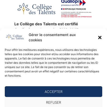
Le Collège des Talents est certifié
Qualiopi
sous le numéro
RNQ 4147
,
Gérer le consentement aux
jusqu’au
30 décembre 2027
.
cookies
La certification qualité a été délivrée au
titre des catégories d’actions suivantes :
Pour offrir les meilleures expériences, nous utilisons des technologies
actions de formation
,
validation des
telles que les cookies pour stocker et/ou accéder aux informations des
acquis de l’expérience
et
formation par
appareils. Le fait de consentir à ces technologies nous permettra de
traiter des données telles que le comportement de navigation ou les ID
apprentissage
.
uniques sur ce site. Le fait de ne pas consentir ou de retirer son
SIREN :
753 676 329 —
NDA :
11 92 24791
consentement peut avoir un effet négatif sur certaines caractéristiques
92 —
Certificateur :
AB Certification.
et fonctions.
Consulter le certificat Qualiopi (PDF)
ACCEPTER
© 2026 - Collège des Talents
REFUSER
Mentions légales
Politique de confidentialité