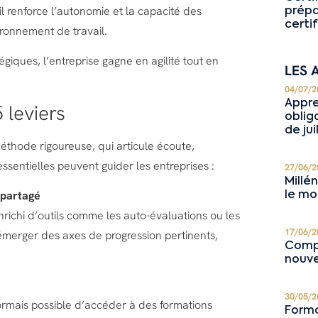
l renforce l’autonomie et la capacité des
prépa
certi
ironnement de travail.
égiques, l’entreprise gagne en agilité tout en
LES 
04/07/2
Appre
 leviers
oblig
de jui
thode rigoureuse, qui articule écoute,
entielles peuvent guider les entreprises :
27/06/2
Millé
 partagé
le mo
enrichi d’outils comme les auto-évaluations ou les
17/06/2
émerger des axes de progression pertinents,
Compé
nouve
30/05/2
ormais possible d’accéder à des formations
Forma