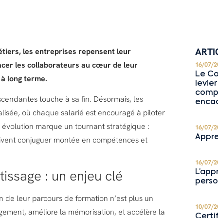
ARTI
iers, les entreprises repensent leur
acer les collaborateurs au cœur de leur
16/07/2
Le Co
à long terme.
levie
compé
cendantes touche à sa fin. Désormais, les
enca
lisée, où chaque salarié est encouragé à piloter
évolution marque un tournant stratégique :
16/07/2
Appre
 doivent conjuguer montée en compétences et
16/07/2
issage : un enjeu clé
L’app
perso
on de leur parcours de formation n’est plus un
10/07/2
gement, améliore la mémorisation, et accélère la
Certi