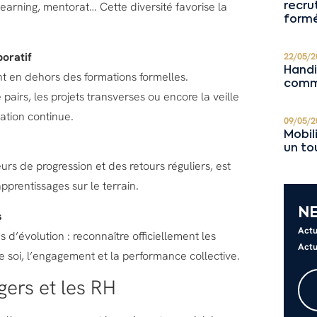
learning, mentorat… Cette diversité favorise la
recru
formé
boratif
22/05/2
Handi
t en dehors des formations formelles.
comm
 pairs, les projets transverses ou encore la veille
ation continue.
09/05/2
Mobil
un to
urs de progression et des retours réguliers, est
pprentissages sur le terrain.
N
s
Actu
 d’évolution : reconnaître officiellement les
Actu
soi, l’engagement et la performance collective.
gers et les RH