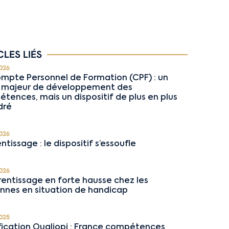
CLES LIÉS
026
mpte Personnel de Formation (CPF) : un
r majeur de développement des
tences, mais un dispositif de plus en plus
dré
026
ntissage : le dispositif s’essoufle
026
rentissage en forte hausse chez les
nnes en situation de handicap
025
fication Qualiopi : France compétences