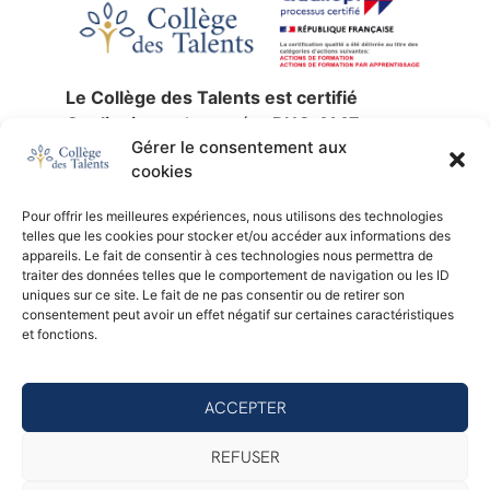
Le Collège des Talents est certifié
Qualiopi
sous le numéro
RNQ 4147
,
Gérer le consentement aux
jusqu’au
30 décembre 2027
.
cookies
La certification qualité a été délivrée au
titre des catégories d’actions suivantes :
Pour offrir les meilleures expériences, nous utilisons des technologies
actions de formation
,
validation des
telles que les cookies pour stocker et/ou accéder aux informations des
acquis de l’expérience
et
formation par
appareils. Le fait de consentir à ces technologies nous permettra de
traiter des données telles que le comportement de navigation ou les ID
apprentissage
.
uniques sur ce site. Le fait de ne pas consentir ou de retirer son
SIREN :
753 676 329 —
NDA :
11 92 24791
consentement peut avoir un effet négatif sur certaines caractéristiques
92 —
Certificateur :
AB Certification.
et fonctions.
Consulter le certificat Qualiopi (PDF)
ACCEPTER
© 2026 - Collège des Talents
REFUSER
Mentions légales
Politique de confidentialité