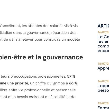
ARTI
accélèrent, les attentes des salariés vis-à-vis
plication dans la gouvernance, répartition des
16/07/2
Le Co
nt de défis à relever pour construire un modèle
levie
compé
enca
bien-être et la gouvernance
16/07/2
Appre
 leurs préoccupations professionnelles.
57 %
16/07/2
mme une priorité
, un chiffre qui grimpe à
66 %
L’app
libre entre vie professionnelle et personnelle
perso
t d’un besoin croissant de flexibilité et de
15/07/2
Forma