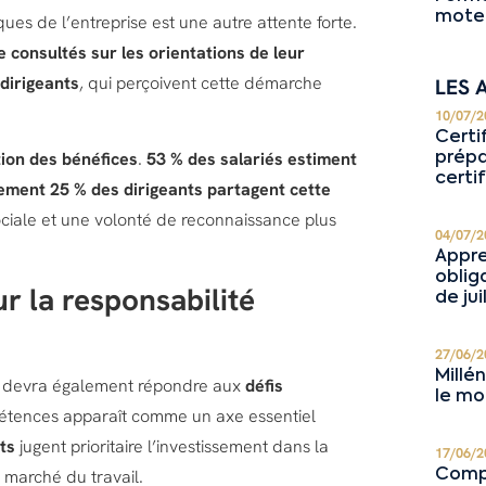
moteu
ques de l’entreprise est une autre attente forte.
 consultés sur les orientations de leur
dirigeants
, qui perçoivent cette démarche
LES 
10/07/2
Certi
tion des bénéfices
.
53 % des salariés estiment
prépa
certi
ement 25 % des dirigeants partagent cette
ociale et une volonté de reconnaissance plus
04/07/2
Appre
oblig
 la responsabilité
de jui
27/06/2
Millé
in devra également répondre aux
défis
le mo
étences apparaît comme un axe essentiel
ts
jugent prioritaire l’investissement dans la
17/06/2
 marché du travail.
Compé