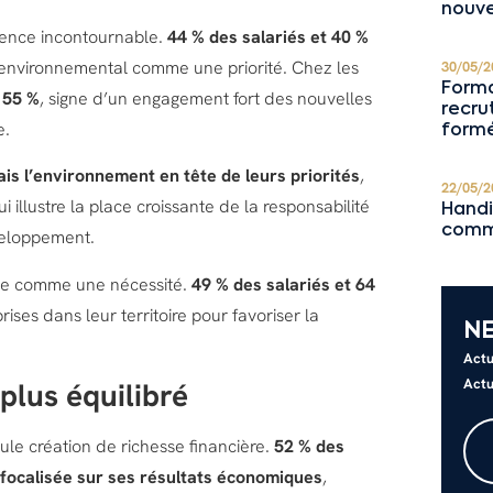
nouve
igence incontournable.
44 % des salariés et 40 %
 environnemental comme une priorité. Chez les
30/05/2
Forma
t
55 %
, signe d’un engagement fort des nouvelles
recru
e.
formé
is l’environnement en tête de leurs priorités
,
22/05/2
illustre la place croissante de la responsabilité
Handi
comm
veloppement.
firme comme une nécessité.
49 % des salariés et 64
rises dans leur territoire pour favoriser la
N
Actu
Actu
lus équilibré
eule création de richesse financière.
52 % des
 focalisée sur ses résultats économiques
,