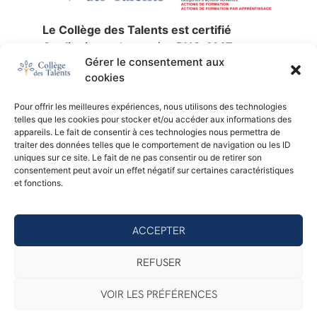
Le Collège des Talents est certifié
Qualiopi
sous le numéro
RNQ 4147
,
Gérer le consentement aux
jusqu’au
30 décembre 2027
.
cookies
La certification qualité a été délivrée au
titre des catégories d’actions suivantes :
Pour offrir les meilleures expériences, nous utilisons des technologies
actions de formation
,
validation des
telles que les cookies pour stocker et/ou accéder aux informations des
acquis de l’expérience
et
formation par
appareils. Le fait de consentir à ces technologies nous permettra de
traiter des données telles que le comportement de navigation ou les ID
apprentissage
.
uniques sur ce site. Le fait de ne pas consentir ou de retirer son
SIREN :
753 676 329 —
NDA :
11 92 24791
consentement peut avoir un effet négatif sur certaines caractéristiques
92 —
Certificateur :
AB Certification.
et fonctions.
Consulter le certificat Qualiopi (PDF)
ACCEPTER
© 2026 - Collège des Talents
REFUSER
Mentions légales
Politique de confidentialité
VOIR LES PRÉFÉRENCES