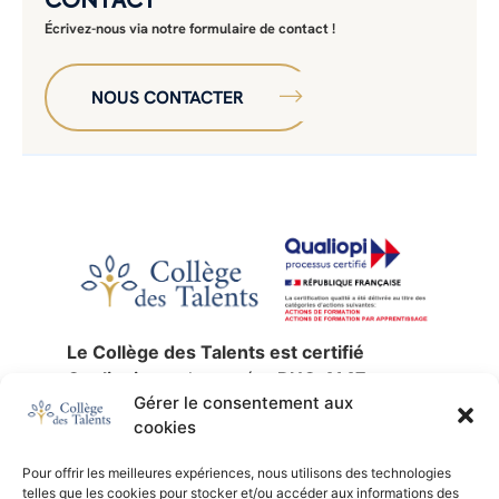
CONTACT
Écrivez-nous via notre formulaire de contact !
NOUS CONTACTER
Le Collège des Talents est certifié
Qualiopi
sous le numéro
RNQ 4147
,
Gérer le consentement aux
jusqu’au
30 décembre 2027
.
cookies
La certification qualité a été délivrée au
titre des catégories d’actions suivantes :
Pour offrir les meilleures expériences, nous utilisons des technologies
actions de formation
,
validation des
telles que les cookies pour stocker et/ou accéder aux informations des