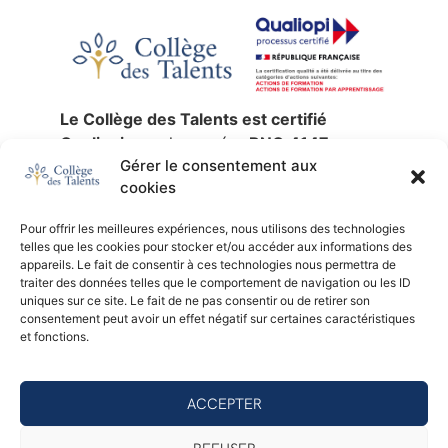
Le Collège des Talents est certifié
Qualiopi
sous le numéro
RNQ 4147
,
Gérer le consentement aux
jusqu’au
30 décembre 2027
.
cookies
La certification qualité a été délivrée au
titre des catégories d’actions suivantes :
Pour offrir les meilleures expériences, nous utilisons des technologies
actions de formation
,
validation des
telles que les cookies pour stocker et/ou accéder aux informations des
acquis de l’expérience
et
formation par
appareils. Le fait de consentir à ces technologies nous permettra de
traiter des données telles que le comportement de navigation ou les ID
apprentissage
.
uniques sur ce site. Le fait de ne pas consentir ou de retirer son
SIREN :
753 676 329 —
NDA :
11 92 24791
consentement peut avoir un effet négatif sur certaines caractéristiques
92 —
Certificateur :
AB Certification.
et fonctions.
Consulter le certificat Qualiopi (PDF)
ACCEPTER
© 2026 - Collège des Talents