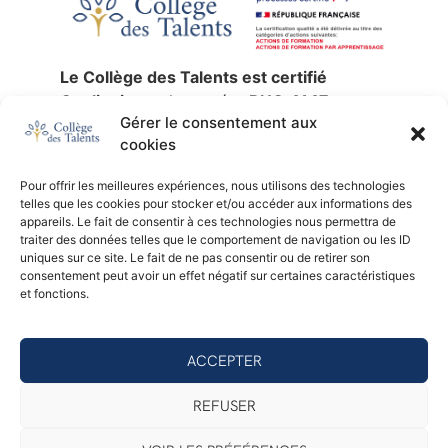
Le Collège des Talents est certifié
Qualiopi
sous le numéro
RNQ 4147
,
Gérer le consentement aux
jusqu’au
30 décembre 2027
.
cookies
La certification qualité a été délivrée au
titre des catégories d’actions suivantes :
Pour offrir les meilleures expériences, nous utilisons des technologies
actions de formation
,
validation des
telles que les cookies pour stocker et/ou accéder aux informations des
acquis de l’expérience
et
formation par
appareils. Le fait de consentir à ces technologies nous permettra de
traiter des données telles que le comportement de navigation ou les ID
apprentissage
.
uniques sur ce site. Le fait de ne pas consentir ou de retirer son
SIREN :
753 676 329 —
NDA :
11 92 24791
consentement peut avoir un effet négatif sur certaines caractéristiques
92 —
Certificateur :
AB Certification.
et fonctions.
Consulter le certificat Qualiopi (PDF)
ACCEPTER
© 2026 - Collège des Talents
REFUSER
Mentions légales
Politique de confidentialité