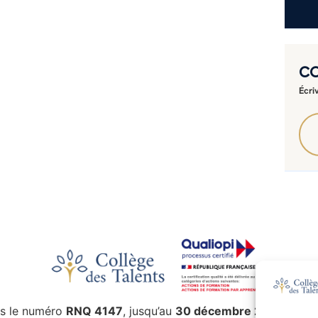
C
Écri
s le numéro
RNQ 4147
, jusqu’au
30 décembre 2027
.