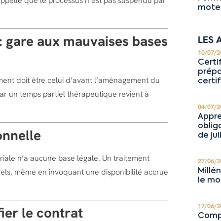
rappelle que le processus n’est pas suspendu par
moteu
: gare aux mauvaises bases
LES 
10/07/2
Certi
prépa
ement doit être celui d’avant l’aménagement du
certi
par un temps partiel thérapeutique revient à
04/07/2
Appre
oblig
onnelle
de jui
ariale n’a aucune base légale. Un traitement
27/06/2
onnels, même en invoquant une disponibilité accrue
Millé
le mo
17/06/2
ier le contrat
Compé