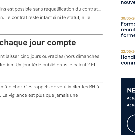
nouve
ns est possible sans requalification du contrat…
Le contrat reste intact si ni le statut, ni le
30/05/2
Forma
recru
formé
: chaque jour compte
22/05/2
ent laisser cinq jours ouvrables (hors dimanches
Handi
comm
tretien. Un jour férié oublié dans le calcul ? Et
 coûte cher. Ces rappels doivent inciter les RH à
N
 La vigilance est plus que jamais une
Actu
Actu