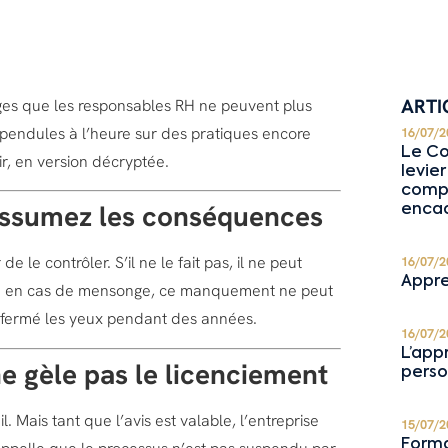
ARTI
ges que les responsables RH ne peuvent plus
s pendules à l’heure sur des pratiques encore
16/07/2
Le Co
ir, en version décryptée.
levie
compé
assumez les conséquences
enca
 le contrôler. S’il ne le fait pas, il ne peut
16/07/2
Appre
ême en cas de mensonge, ce manquement ne peut
a fermé les yeux pendant des années.
16/07/2
L’app
e gèle pas le licenciement
perso
. Mais tant que l’avis est valable, l’entreprise
15/07/2
Forma